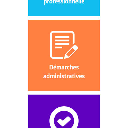
etc...
Pour vous faciliter la vie,
nous effectuons le lien avec
les administrations (Trésor Public,
CPAM, CAF…) et nous vous orientons
vers les partenaires à solliciter
si besoin.
Nous étudions avec vous
si vous avez sollicité tous vos droits :