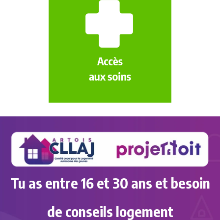
L’équipe de la Résidence
tente d’intervenir sur
toutes les thématiques
liées à la santé :
prévention, accès aux droits,
partenaires médicaux, accompagnement
aux soins,
etc...
Tu as entre 16 et 30 ans et besoin
de conseils logement