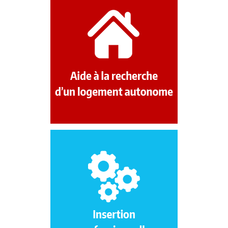
En lien avec la Mission Locale
de l’Artois, la Résidence a créé
un CLLAJ : Comité Local pour
le Logement Autonome des Jeunes.
Nous vous accompagnons
dans la recherche de logement
dans le parc privé, suivi de
vos demandes dans le parc social,
accès aux aides et dispositifs, etc...
Une conseillère en insertion
professionnelle est présente pour
vous aider dans toutes vos démarches :
CV, lettre de motivation, simulation
d’entretiens, recherche d’emploi
et de stages, lien avec les partenaires,