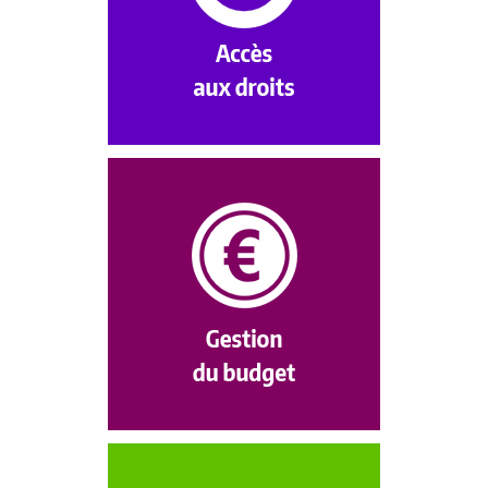
Sécurité sociale, mutuelle, ASSEDIC,
prime pour l’emploi, RSA, etc...
Accéder à son premier logement,
c’est parfois gérer son premier budget…
...avec toutes ses galères !!!
Notre équipe est là pour vous aider
et vous accompagner
en cas de nécessité.